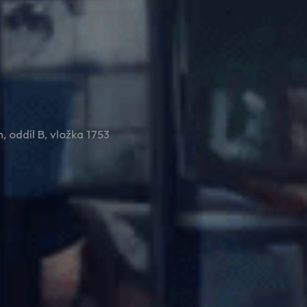
 oddíl B, vložka 1753