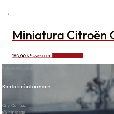
Miniatura Citroën
180,00
Kč
Přidat do košíku
včetně DPH
Facebook
Instagram
YouTube
Kontaktní informace
City Car a.s.
IČ: 25151835