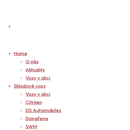
Home
O nás
Aktuality
Vozy v akci
Skladové vozy
Vozy v akci
Citröen
DS Automobiles
Dongfeng
SWM