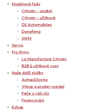
Modelové řady
Citroën – osobní
Citroën – užitkové
DS Automobiles
Dongfeng
SWM
Servis
Pro firmy
La Manufacture Citroën
B2B & užitkové vozy
Naše další služby
Autopůjčovna
Výkup a prodej vozidel
Péče o váš vůz
Financování
Eshop