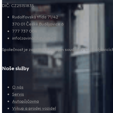
DIČ: CZ25151835
Rudolfovská třída 71/42
370 01 České Budějovice 6
777 737 004
info(zavináč)citycar.cz
Společnost je zapsaná Krajským soudem v Č. Budějovicích,
Naše služby
O nás
Servis
Autopůjčovna
Výkup a prodej vozidel