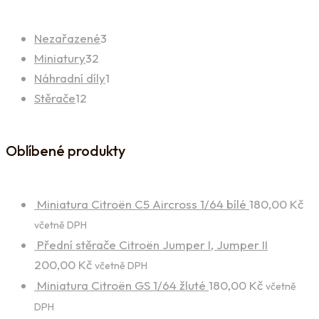
3
Nezařazené
3
32
produkty
Miniatury
32
produktů
1
Náhradní díly
1
12
produkt
Stěrače
12
produktů
Oblíbené produkty
Miniatura Citroën C5 Aircross 1/64 bílé
180,00
Kč
včetně DPH
Přední stěrače Citroën Jumper I, Jumper II
200,00
Kč
včetně DPH
Miniatura Citroën GS 1/64 žluté
180,00
Kč
včetně
DPH