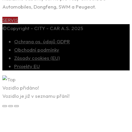
Automobiles, Dongfeng, SWM a Peugeot.
SERVIS
©Copyright - CITY - CAR A.S. 2025
Ochrana os. údajů GDPR
Obchodní podmínky
Zásady cookies (EU)
Projekty EU
Vozidlo přidáno!
Vozidlo je již v seznamu přání!
×