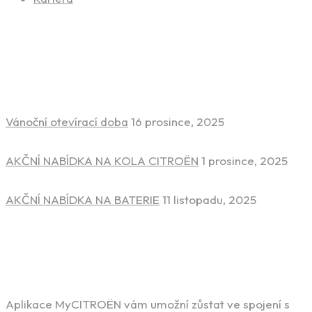
Novinky ze světa aut
Vánoční otevírací doba
16 prosince, 2025
AKČNÍ NABÍDKA NA KOLA CITROËN
1 prosince, 2025
AKČNÍ NABÍDKA NA BATERIE
11 listopadu, 2025
Stáhněte si aplikaci
Aplikace MyCITROËN vám umožní zůstat ve spojení s