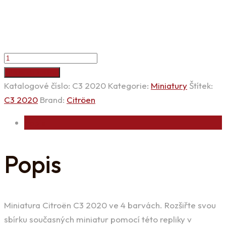
Miniatura
Citroën
Přidat do košíku
C3
Katalogové číslo:
C3 2020
Kategorie:
Miniatury
Štítek:
2020
C3 2020
Brand:
Citröen
1/64
Popis
množství
Popis
Miniatura Citroën C3 2020 ve 4 barvách. Rozšiřte svou
sbírku současných miniatur pomocí této repliky v