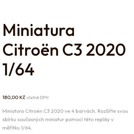
Miniatura
Citroën C3 2020
1/64
180,00
Kč
včetně DPH
Miniatura Citroën C3 2020 ve 4 barvách. Rozšiřte svou
sbírku současných miniatur pomocí této repliky v
měřítku 1/64.