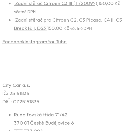
Zadní stěrač Citroën C3 III (11/2009>)
150,00
Kč
včetně DPH
Zadní stěrač pro Citroen C2, C3 Picaso, C4 II, C5
Break I&II, DS3
150,00
Kč
včetně DPH
Facebook
Instagram
YouTube
Kontaktní informace
City Car a.s.
IČ: 25151835
DIČ: CZ25151835
Rudolfovská třída 71/42
370 01 České Budějovice 6
777 737 004