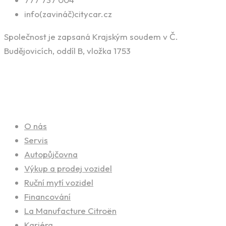
info(zavináč)citycar.cz
Společnost je zapsaná Krajským soudem v Č.
Budějovicích, oddíl B, vložka 1753
Naše služby
O nás
Servis
Autopůjčovna
Výkup a prodej vozidel
Ruční mytí vozidel
Financování
La Manufacture Citroën
Kariéra