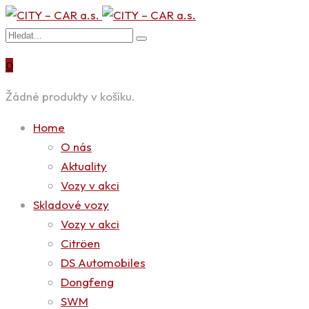
0
Žádné produkty v košíku.
Home
O nás
Aktuality
Vozy v akci
Skladové vozy
Vozy v akci
Citröen
DS Automobiles
Dongfeng
SWM