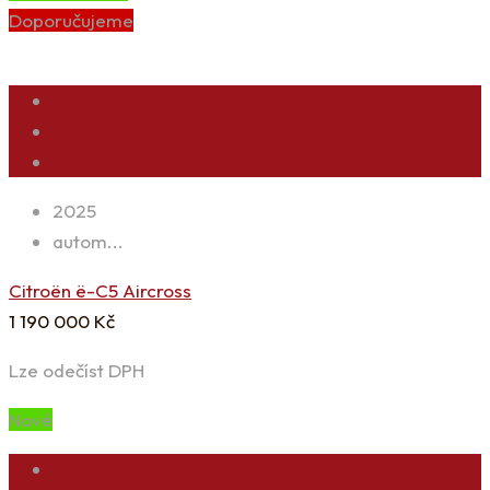
Doporučujeme
2025
autom...
Citroën ë-C5 Aircross
1 190 000
Kč
Lze odečíst DPH
Nové