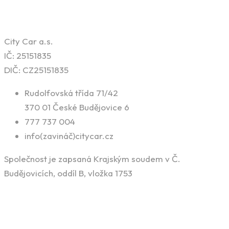
Kontaktní informace
City Car a.s.
IČ: 25151835
DIČ: CZ25151835
Rudolfovská třída 71/42
370 01 České Budějovice 6
777 737 004
info(zavináč)citycar.cz
Společnost je zapsaná Krajským soudem v Č.
Budějovicích, oddíl B, vložka 1753
Naše služby