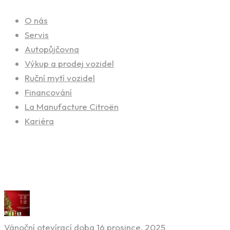
O nás
Servis
Autopůjčovna
Výkup a prodej vozidel
Ruční mytí vozidel
Financování
La Manufacture Citroën
Kariéra
Novinky ze světa aut
Vánoční otevírací doba
16 prosince, 2025