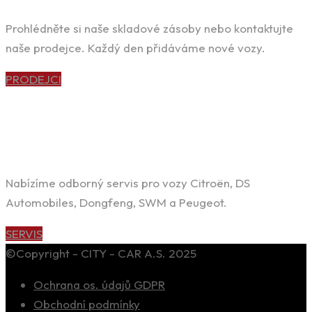
Prohlédněte si naše skladové zásoby nebo kontaktujte
naše prodejce. Každý den přidáváme nové vozy.
PRODEJCI
POTŘEBUJETE KVALITNÍ SERVIS?
Nabízíme odborný servis pro vozy Citroën, DS
Automobiles, Dongfeng, SWM a Peugeot.
SERVIS
©Copyright - CITY - CAR A.S. 2025
Ochrana os. údajů GDPR
Obchodní podmínky