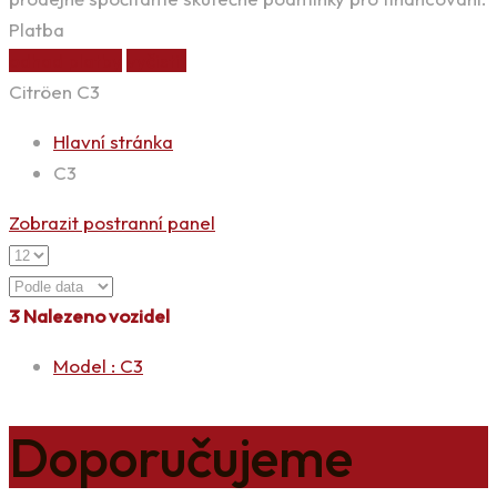
Platba
odhad platby
vyčistit
Citröen C3
Hlavní stránka
C3
Zobrazit postranní panel
3
Nalezeno vozidel
Model :
C3
Doporučujeme