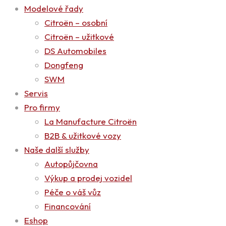
Modelové řady
Citroën – osobní
Citroën – užitkové
DS Automobiles
Dongfeng
SWM
Servis
Pro firmy
La Manufacture Citroën
B2B & užitkové vozy
Naše další služby
Autopůjčovna
Výkup a prodej vozidel
Péče o váš vůz
Financování
Eshop