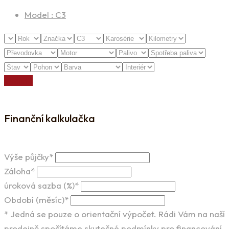
Model :
C3
Vyčistit
Finanční kalkulačka
Výše půjčky*
Záloha*
úroková sazba (%)*
Období (měsíc)*
* Jedná se pouze o orientační výpočet. Rádi Vám na naší
prodejně spočítáme skutečné podmínky pro financování.