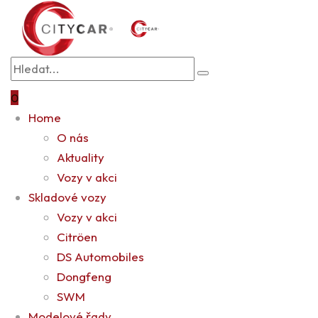
0
Home
O nás
Aktuality
Vozy v akci
Skladové vozy
Vozy v akci
Citröen
DS Automobiles
Dongfeng
SWM
Modelové řady