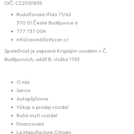
DIČ: CZ25151835
Rudolfovská třída 71/42
370 01 České Budějovice 6
777 737 004
info(zavináč)citycar.cz
Společnost je zapsaná Krajským soudem v Č.
Budějovicích, oddíl B, vložka 1753
Naše služby
O nás
Servis
Autopůjčovna
Výkup a prodej vozidel
Ruční mytí vozidel
Financování
La Manufacture Citroën