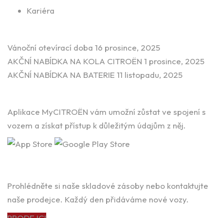
Kariéra
Novinky ze světa aut
Vánoční otevírací doba
16 prosince, 2025
AKČNÍ NABÍDKA NA KOLA CITROËN
1 prosince, 2025
AKČNÍ NABÍDKA NA BATERIE
11 listopadu, 2025
Stáhněte si aplikaci
Aplikace MyCITROËN vám umožní zůstat ve spojení s
vozem a získat přístup k důležitým údajům z něj.
HLEDÁTE SVÉ VYSNĚNÉ AUTO?
Prohlédněte si naše skladové zásoby nebo kontaktujte
naše prodejce. Každý den přidáváme nové vozy.
PRODEJCI