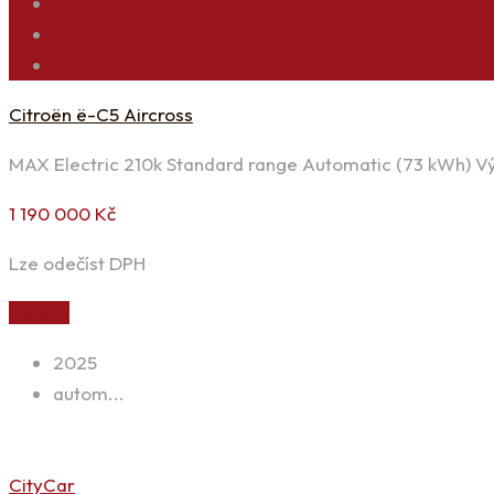
Citroën ë-C5 Aircross
MAX Electric 210k Standard range Automatic (73 kWh) V
1 190 000
Kč
Lze odečíst DPH
Detaily
2025
autom...
CityCar