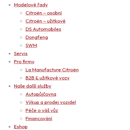
Modelové řady
Citroën – osobní
Citroën – užitkové
DS Automobiles
Dongfeng
SWM
Servis
Pro firmy
La Manufacture Citroën
B2B & užitkové vozy
Naše další služby
Autopůjčovna
Výkup a prodej vozidel
Péče o váš vůz
Financování
Eshop