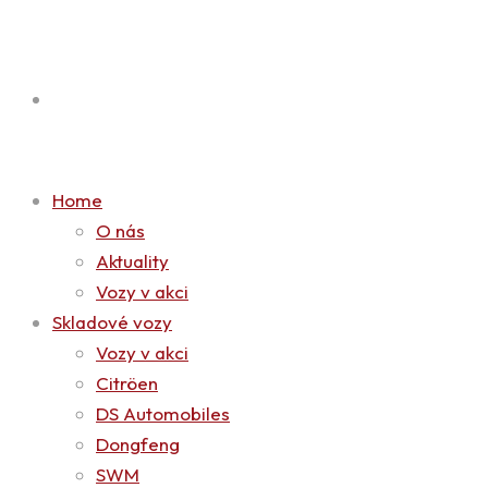
Home
O nás
Aktuality
Vozy v akci
Skladové vozy
Vozy v akci
Citröen
DS Automobiles
Dongfeng
SWM