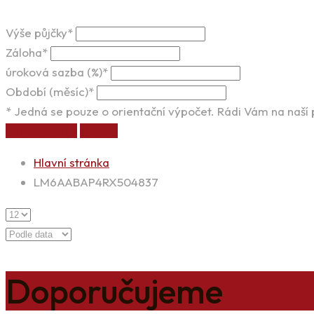
Výše půjčky*
Záloha*
úroková sazba (%)*
Období (měsíc)*
* Jedná se pouze o orientační výpočet. Rádi Vám na naší
odhad platby
vyčistit
Hlavní stránka
LM6AABAP4RX504837
Doporučujeme