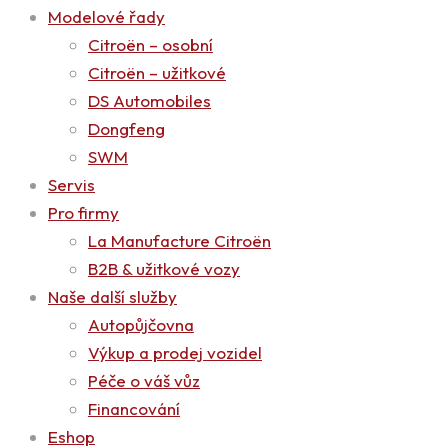
Modelové řady
Citroën – osobní
Citroën – užitkové
DS Automobiles
Dongfeng
SWM
Servis
Pro firmy
La Manufacture Citroën
B2B & užitkové vozy
Naše další služby
Autopůjčovna
Výkup a prodej vozidel
Péče o váš vůz
Financování
Eshop