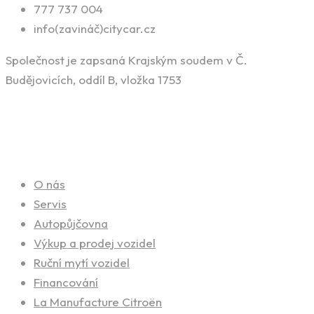
777 737 004
info(zavináč)citycar.cz
Společnost je zapsaná Krajským soudem v Č.
Budějovicích, oddíl B, vložka 1753
Naše služby
O nás
Servis
Autopůjčovna
Výkup a prodej vozidel
Ruční mytí vozidel
Financování
La Manufacture Citroën