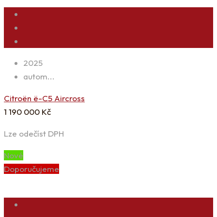
2025
autom...
Citroën ë-C5 Aircross
1 190 000
Kč
Lze odečíst DPH
Nové
Doporučujeme