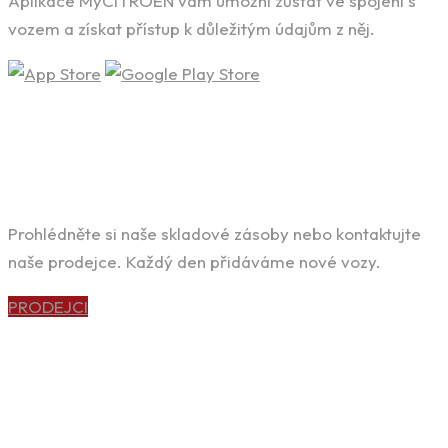
Aplikace MyCITROËN vám umožní zůstat ve spojení s
vozem a získat přístup k důležitým údajům z něj.
HLEDÁTE SVÉ VYSNĚNÉ AUTO?
Prohlédněte si naše skladové zásoby nebo kontaktujte
naše prodejce. Každý den přidáváme nové vozy.
PRODEJCI
POTŘEBUJETE KVALITNÍ SERVIS?