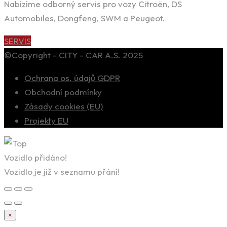
Nabízíme odborný servis pro vozy Citroën, DS
Automobiles, Dongfeng, SWM a Peugeot.
SERVIS
©Copyright - CITY - CAR A.S. 2025
Ochrana os. údajů GDPR
Obchodní podmínky
Zásady cookies (EU)
Projekty EU
Vozidlo přidáno!
Vozidlo je již v seznamu přání!
×