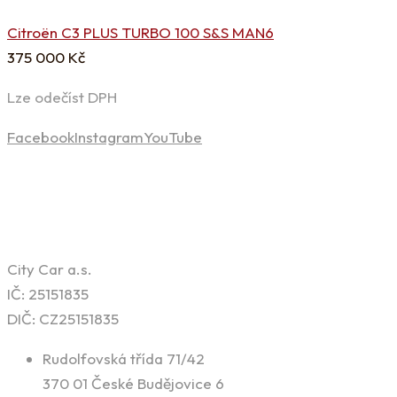
Citroën C3 PLUS TURBO 100 S&S MAN6
375 000
Kč
Lze odečíst DPH
Facebook
Instagram
YouTube
Kontaktní informace
City Car a.s.
IČ: 25151835
DIČ: CZ25151835
Rudolfovská třída 71/42
370 01 České Budějovice 6