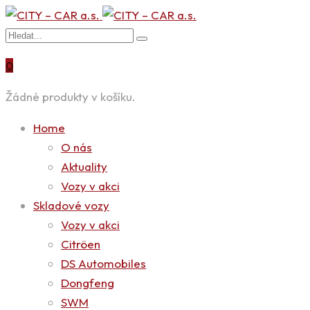
0
Žádné produkty v košíku.
Home
O nás
Aktuality
Vozy v akci
Skladové vozy
Vozy v akci
Citröen
DS Automobiles
Dongfeng
SWM