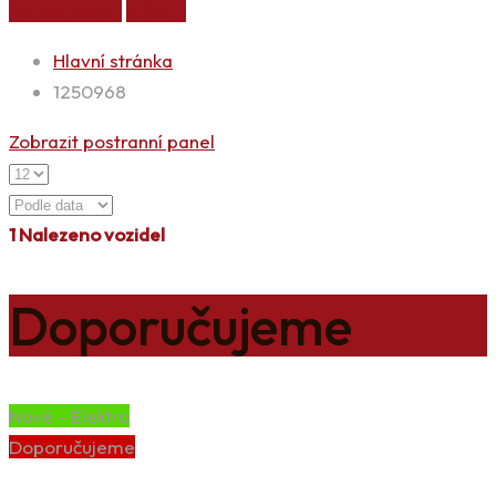
odhad platby
vyčistit
Hlavní stránka
1250968
Zobrazit postranní panel
1
Nalezeno vozidel
Doporučujeme
Nové - Elektro
Doporučujeme