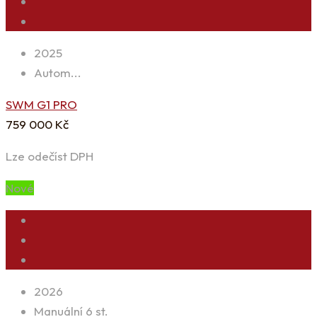
2025
Autom...
SWM G1 PRO
759 000
Kč
Lze odečíst DPH
Nové
2026
Manuální 6 st.