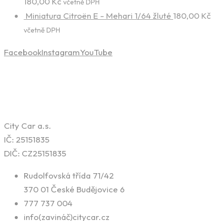
180,00
Kč
včetně DPH
Miniatura Citroën E - Mehari 1/64 žluté
180,00
Kč
včetně DPH
Facebook
Instagram
YouTube
Kontaktní informace
City Car a.s.
IČ: 25151835
DIČ: CZ25151835
Rudolfovská třída 71/42
370 01 České Budějovice 6
777 737 004
info(zavináč)citycar.cz