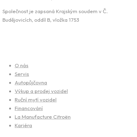
Společnost je zapsaná Krajským soudem v Č.
Budějovicích, oddíl B, vložka 1753
Naše služby
O nás
Servis
Autopůjčovna
Výkup a prodej vozidel
Ruční mytí vozidel
Financování
La Manufacture Citroën
Kariéra