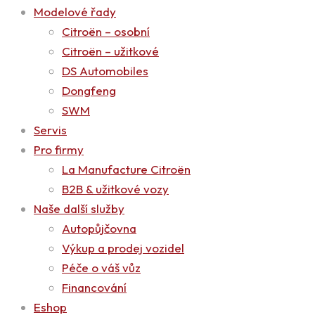
Modelové řady
Citroën – osobní
Citroën – užitkové
DS Automobiles
Dongfeng
SWM
Servis
Pro firmy
La Manufacture Citroën
B2B & užitkové vozy
Naše další služby
Autopůjčovna
Výkup a prodej vozidel
Péče o váš vůz
Financování
Eshop