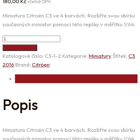
180,00
Kč
včetně DPH
Miniatura Citroën C3 ve 4 barvách. Rozšiřte svou sbírku
současných miniatur pomocí této repliky v měřítku 1/64.
Miniatura
Citroën
Přidat do košíku
C3
Katalogové číslo:
C3-1-2
Kategorie:
Miniatury
Štítek:
C3
2016
2016
Brand:
Citröen
1/64
Popis
bílé
množství
Popis
Miniatura Citroën C3 ve 4 barvách. Rozšiřte svou sbírku
současných miniatur pomocí této repliky v měřítku 1/64.