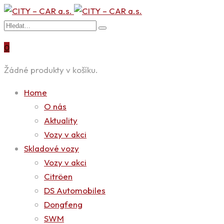
0
Žádné produkty v košíku.
Home
O nás
Aktuality
Vozy v akci
Skladové vozy
Vozy v akci
Citröen
DS Automobiles
Dongfeng
SWM