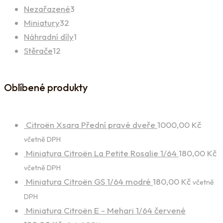
3
Nezařazené
3
32
produkty
Miniatury
32
produktů
1
Náhradní díly
1
12
produkt
Stěrače
12
produktů
Oblíbené produkty
Citroën Xsara Přední pravé dveře
1000,00
Kč
včetně DPH
Miniatura Citroën La Petite Rosalie 1/64
180,00
Kč
včetně DPH
Miniatura Citroën GS 1/64 modré
180,00
Kč
včetně
DPH
Miniatura Citroën E - Mehari 1/64 červené