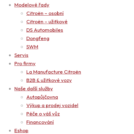
Modelové řady
Citroën – osobní
Citroën – užitkové
DS Automobiles
Dongfeng
SWM
Servis
Pro firmy
La Manufacture Citroën
B2B & užitkové vozy
Naše další služby
Autopůjčovna
Výkup a prodej vozidel
Péče o váš vůz
Financování
Eshop