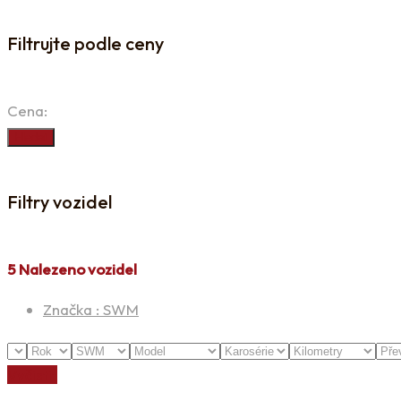
Filtrujte podle ceny
Cena:
Hledat
Filtry vozidel
5
Nalezeno vozidel
Značka :
SWM
Vyčistit