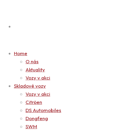
Home
O nás
Aktuality
Vozy v akci
Skladové vozy
Vozy v akci
Citröen
DS Automobiles
Dongfeng
SWM