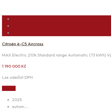
Citroën ë-C5 Aircross
MAX Electric 210k Standard range Automatic (73 kWh) V
1 190 000
Kč
Lze odečíst DPH
Detaily
2025
autom...