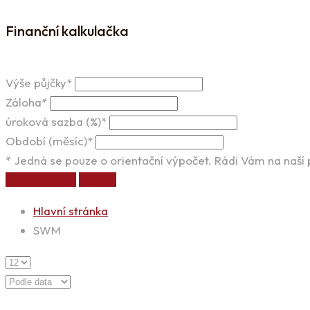
Finanční kalkulačka
Výše půjčky*
Záloha*
úroková sazba (%)*
Období (měsíc)*
* Jedná se pouze o orientační výpočet. Rádi Vám na naší
odhad platby
vyčistit
Hlavní stránka
SWM