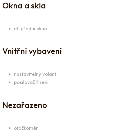
Okna a skla
el. přední okna
Vnitřní vybavení
nastavitelný volant
posilovač řízení
Nezařazeno
otáčkoměr