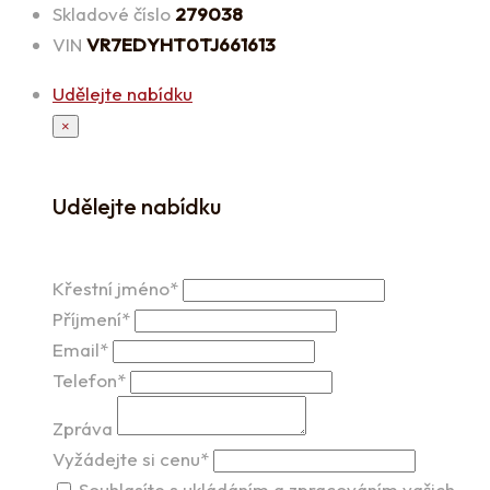
Skladové číslo
279038
VIN
VR7EDYHT0TJ661613
Udělejte nabídku
×
Udělejte nabídku
Křestní jméno*
Příjmení*
Email*
Telefon*
Zpráva
Vyžádejte si cenu*
Souhlasíte s ukládáním a zpracováním vašich