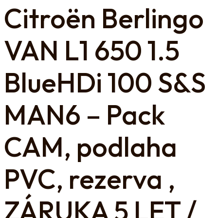
Citroën Berlingo
VAN L1 650 1.5
BlueHDi 100 S&S
MAN6 – Pack
CAM, podlaha
PVC, rezerva ,
ZÁRUKA 5 LET /