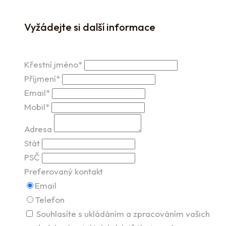
Vyžádejte si další informace
Křestní jméno*
Příjmení*
Email*
Mobil*
Adresa
Stát
PSČ
Preferovaný kontakt
Email
Telefon
Souhlasíte s ukládáním a zpracováním vašich