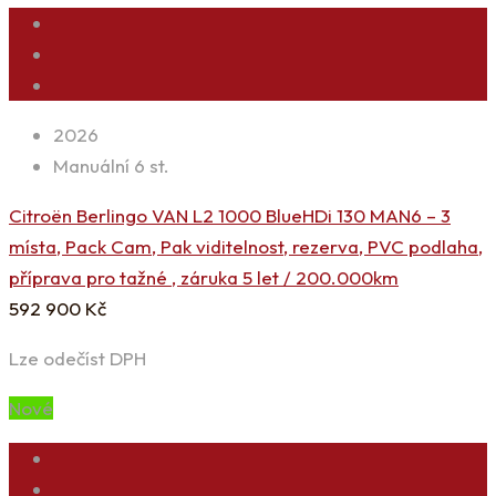
2026
Manuální 6 st.
Citroën Berlingo VAN L2 1000 BlueHDi 130 MAN6 – 3
místa, Pack Cam, Pak viditelnost, rezerva, PVC podlaha,
příprava pro tažné , záruka 5 let / 200.000km
592 900
Kč
Lze odečíst DPH
Nové