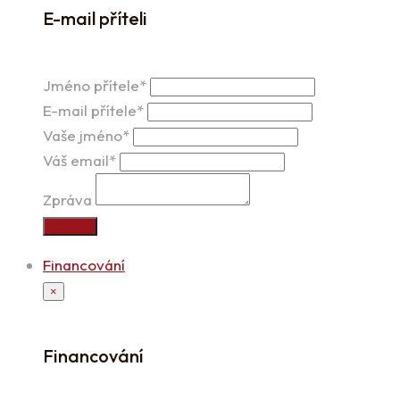
E-mail příteli
Jméno přítele*
E-mail přítele*
Vaše jméno*
Váš email*
Zpráva
Odeslat
Financování
×
Financování