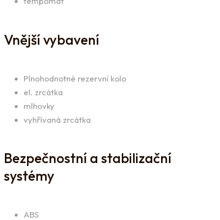
tempomat
Vnější vybavení
Plnohodnotné rezervní kolo
el. zrcátka
mlhovky
vyhřívaná zrcátka
Bezpečnostní a stabilizační
systémy
ABS