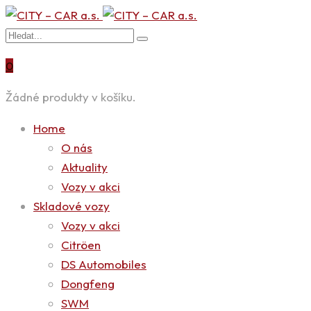
0
Žádné produkty v košíku.
Home
O nás
Aktuality
Vozy v akci
Skladové vozy
Vozy v akci
Citröen
DS Automobiles
Dongfeng
SWM