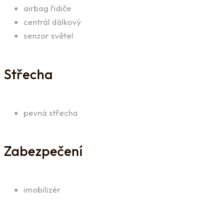
airbag řidiče
centrál dálkový
senzor světel
Střecha
pevná střecha
Zabezpečení
imobilizér