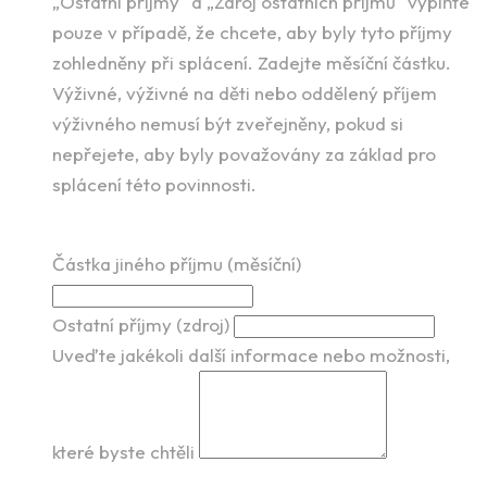
„Ostatní příjmy“ a „Zdroj ostatních příjmů“ vyplňte
pouze v případě, že chcete, aby byly tyto příjmy
zohledněny při splácení. Zadejte měsíční částku.
Výživné, výživné na děti nebo oddělený příjem
výživného nemusí být zveřejněny, pokud si
nepřejete, aby byly považovány za základ pro
splácení této povinnosti.
Částka jiného příjmu (měsíční)
Ostatní příjmy (zdroj)
Uveďte jakékoli další informace nebo možnosti,
které byste chtěli