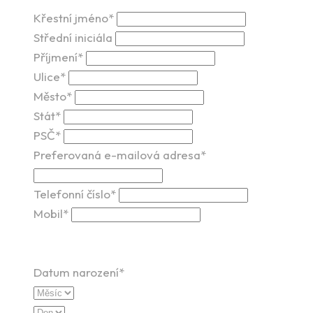
Křestní jméno*
Střední iniciála
Příjmení*
Ulice*
Město*
Stát*
PSČ*
Preferovaná e-mailová adresa*
Telefonní číslo*
Mobil*
Datum narození*