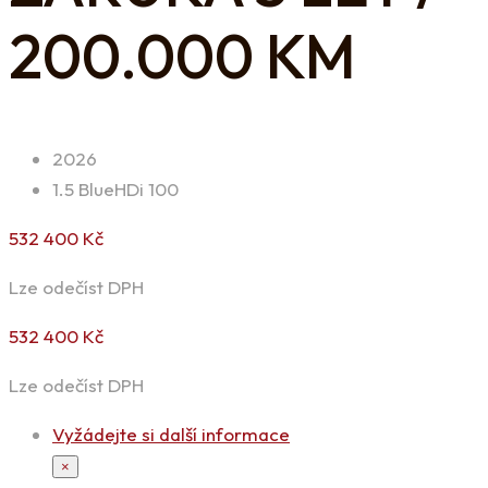
200.000 KM
2026
1.5 BlueHDi 100
532 400
Kč
Lze odečíst DPH
532 400
Kč
Lze odečíst DPH
Vyžádejte si další informace
×