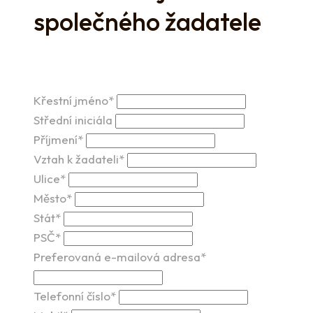
společného žadatele
Křestní jméno*
Střední iniciála
Příjmení*
Vztah k žadateli*
Ulice*
Město*
Stát*
PSČ*
Preferovaná e-mailová adresa*
Telefonní číslo*