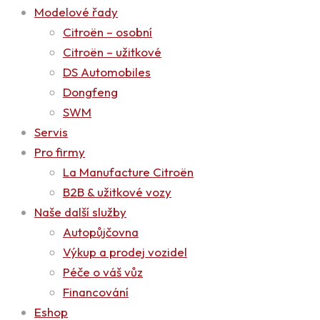
Modelové řady
Citroën – osobní
Citroën – užitkové
DS Automobiles
Dongfeng
SWM
Servis
Pro firmy
La Manufacture Citroën
B2B & užitkové vozy
Naše další služby
Autopůjčovna
Výkup a prodej vozidel
Péče o váš vůz
Financování
Eshop