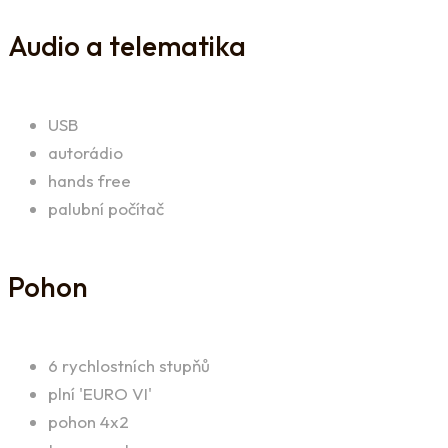
Audio a telematika
USB
autorádio
hands free
palubní počítač
Pohon
6 rychlostních stupňů
plní 'EURO VI'
pohon 4x2