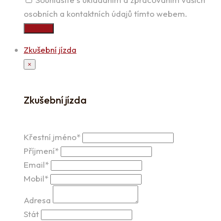
osobních a kontaktních údajů tímto webem.
Odeslat
Zkušební jízda
×
Zkušební jízda
Křestní jméno*
Příjmení*
Email*
Mobil*
Adresa
Stát