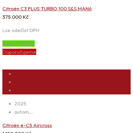
Citroën C3 PLUS TURBO 100 S&S MAN6
375 000
Kč
Lze odečíst DPH
Nové - Elektro
Doporučujeme
2025
autom...
Citroën ë-C5 Aircross