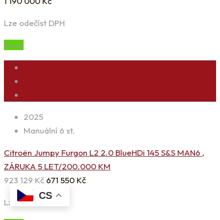
1 190 000
Kč
Lze odečíst DPH
Nové
2025
Manuální 6 st.
Citroën Jumpy Furgon L2 2.0 BlueHDi 145 S&S MAN6 ,
ZÁRUKA 5 LET/200.000 KM
923 129
Kč
671 550
Kč
CS
Lze odečíst DPH