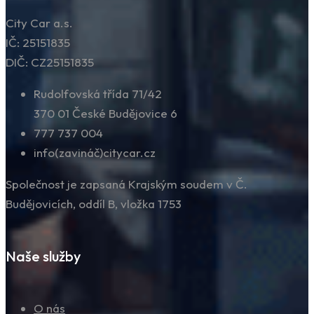
City Car a.s.
IČ: 25151835
DIČ: CZ25151835
Rudolfovská třída 71/42
370 01 České Budějovice 6
777 737 004
info(zavináč)citycar.cz
Společnost je zapsaná Krajským soudem v Č.
Budějovicích, oddíl B, vložka 1753
Naše služby
O nás