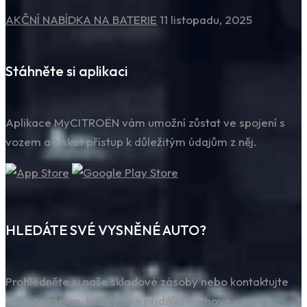
AKČNÍ NABÍDKA NA BATERIE
11 listopadu, 2025
Stáhněte si aplikaci
Aplikace MyCITROËN vám umožní zůstat ve spojení s
vozem a získat přístup k důležitým údajům z něj.
HLEDÁTE SVÉ VYSNĚNÉ AUTO?
Prohlédněte si naše skladové zásoby nebo kontaktujte
naše prodejce. Každý den přidáváme nové vozy.