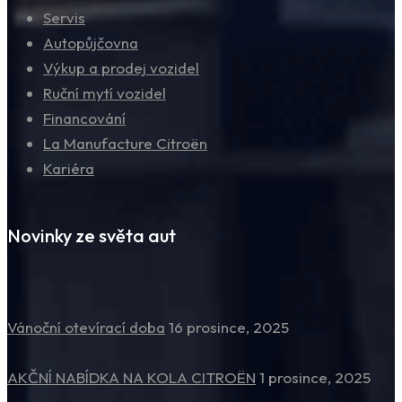
Servis
Autopůjčovna
Výkup a prodej vozidel
Ruční mytí vozidel
Financování
La Manufacture Citroën
Kariéra
Novinky ze světa aut
Vánoční otevírací doba
16 prosince, 2025
AKČNÍ NABÍDKA NA KOLA CITROËN
1 prosince, 2025