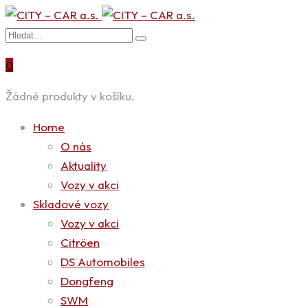
0
Žádné produkty v košíku.
Home
O nás
Aktuality
Vozy v akci
Skladové vozy
Vozy v akci
Citröen
DS Automobiles
Dongfeng
SWM