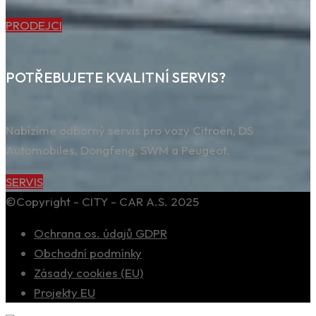
PRODEJCI
POTŘEBUJETE KVALITNÍ SERVIS?
Nabízíme odborný servis pro vozy Citroën, DS
Automobiles, Dongfeng, SWM a Peugeot.
SERVIS
©Copyright - CITY - CAR A.S. 2025
Ochrana os. údajů GDPR
Obchodní podmínky
Zásady cookies (EU)
Projekty EU