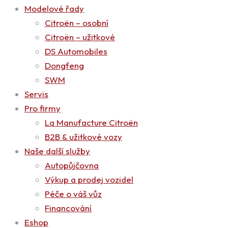
Modelové řady
Citroën – osobní
Citroën – užitkové
DS Automobiles
Dongfeng
SWM
Servis
Pro firmy
La Manufacture Citroën
B2B & užitkové vozy
Naše další služby
Autopůjčovna
Výkup a prodej vozidel
Péče o váš vůz
Financování
Eshop