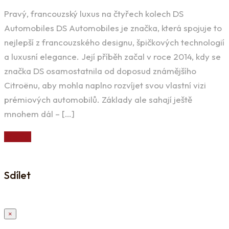
Pravý, francouzský luxus na čtyřech kolech DS
Automobiles DS Automobiles je značka, která spojuje to
nejlepší z francouzského designu, špičkových technologií
a luxusní elegance. Její příběh začal v roce 2014, kdy se
značka DS osamostatnila od doposud známějšího
Citroënu, aby mohla naplno rozvíjet svou vlastní vizi
prémiových automobilů. Základy ale sahají ještě
mnohem dál – […]
Přečíst
Sdílet
×