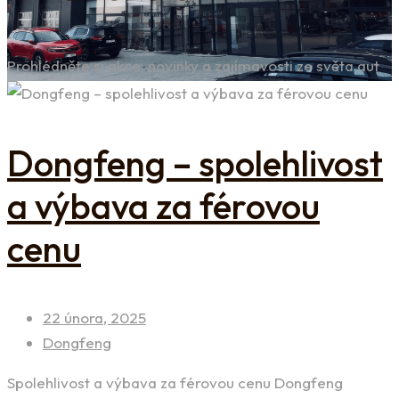
Prohlédněte si akce, novinky a zajímavosti ze světa aut
Dongfeng – spolehlivost
a výbava za férovou
cenu
22 února, 2025
Dongfeng
Spolehlivost a výbava za férovou cenu Dongfeng