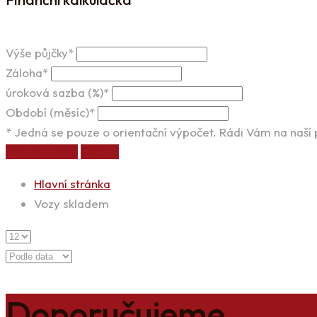
Výše půjčky*
Záloha*
úroková sazba (%)*
Období (měsíc)*
* Jedná se pouze o orientační výpočet. Rádi Vám na naší
odhad platby
vyčistit
Hlavní stránka
Vozy skladem
Doporučujeme