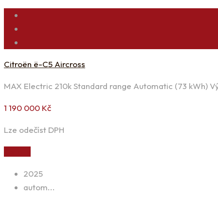
Citroën ë-C5 Aircross
MAX Electric 210k Standard range Automatic (73 kWh) V
1 190 000
Kč
Lze odečíst DPH
Detaily
2025
autom...