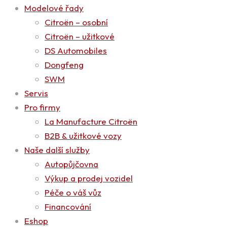
Modelové řady
Citroën – osobní
Citroën – užitkové
DS Automobiles
Dongfeng
SWM
Servis
Pro firmy
La Manufacture Citroën
B2B & užitkové vozy
Naše další služby
Autopůjčovna
Výkup a prodej vozidel
Péče o váš vůz
Financování
Eshop