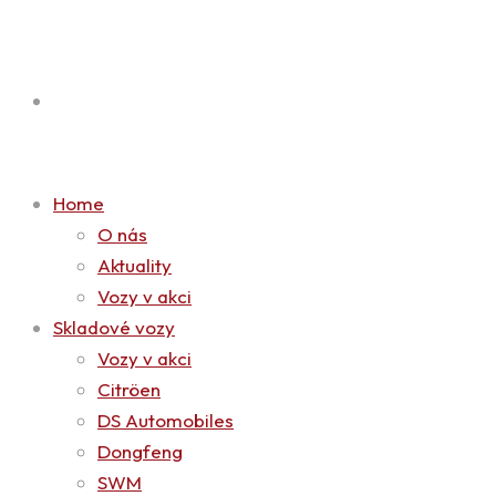
Home
O nás
Aktuality
Vozy v akci
Skladové vozy
Vozy v akci
Citröen
DS Automobiles
Dongfeng
SWM