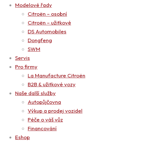
Modelové řady
Citroën – osobní
Citroën – užitkové
DS Automobiles
Dongfeng
SWM
Servis
Pro firmy
La Manufacture Citroën
B2B & užitkové vozy
Naše další služby
Autopůjčovna
Výkup a prodej vozidel
Péče o váš vůz
Financování
Eshop