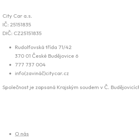
City Car a.s.
IČ: 25151835
DIČ: CZ25151835
Rudolfovská třída 71/42
370 01 České Budějovice 6
777 737 004
info(zavináč)citycar.cz
Společnost je zapsaná Krajským soudem v Č. Budějovicích,
Naše služby
O nás