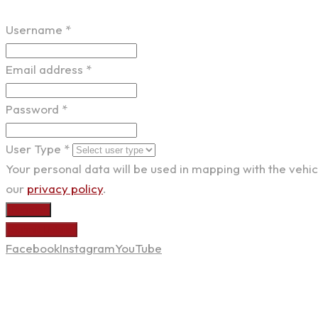
Username
*
Email address
*
Password
*
User Type
*
Your personal data will be used in mapping with the vehi
our
privacy policy
.
Register
Submit Details
Facebook
Instagram
YouTube
Kontaktní informace